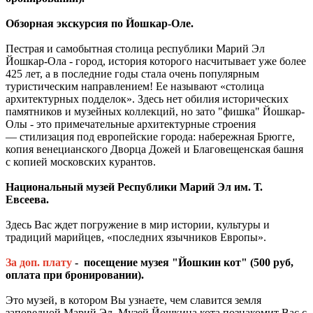
Обзорная экскурсия по Йошкар-Оле.
Пестрая и самобытная столица республики Марий Эл
Йошкар-Ола - город, история которого насчитывает уже более
425 лет, а в последние годы стала очень популярным
туристическим направлением! Ее называют «столица
архитектурных подделок». Здесь нет обилия исторических
памятников и музейных коллекций, но зато "фишка" Йошкар-
Олы - это примечательные архитектурные строения
— стилизация под европейские города: набережная Брюгге,
копия венецианского Дворца Дожей и Благовещенская башня
с копией московских курантов.
Национальный музей Республики Марий Эл им. Т.
Евсеева.
Здесь Вас ждет погружение в мир истории, культуры и
традиций марийцев, «последних язычников Европы».
За доп. плату
- посещение музея "Йошкин кот"
(500 руб,
оплата при бронировании).
Это музей, в котором Вы узнаете, чем славится земля
заповедной Марий Эл. Музей Йошкина кота познакомит Вас с