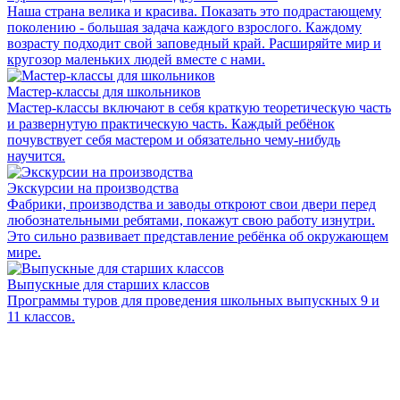
Наша страна велика и красива. Показать это подрастающему
поколению - большая задача каждого взрослого. Каждому
возрасту подходит свой заповедный край. Расширяйте мир и
кругозор маленьких людей вместе с нами.
Мастер-классы для школьников
Мастер-классы включают в себя краткую теоретическую часть
и развернутую практическую часть. Каждый ребёнок
почувствует себя мастером и обязательно чему-нибудь
научится.
Экскурсии на производства
Фабрики, производства и заводы откроют свои двери перед
любознательными ребятами, покажут свою работу изнутри.
Это сильно развивает представление ребёнка об окружающем
мире.
Выпускные для старших классов
Программы туров для проведения школьных выпускных 9 и
11 классов.